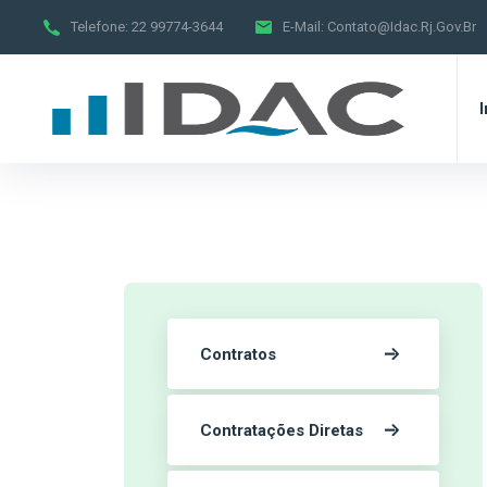
Telefone:
22 99774-3644
E-Mail:
Contato@idac.rj.gov.br
I
Contratos
Contratações Diretas