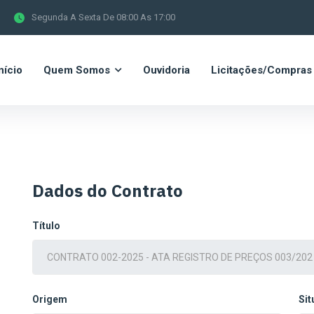
Segunda A Sexta De 08:00 As 17:00
nício
Quem Somos
Ouvidoria
Licitações/Compras
Dados do Contrato
Título
Origem
Si