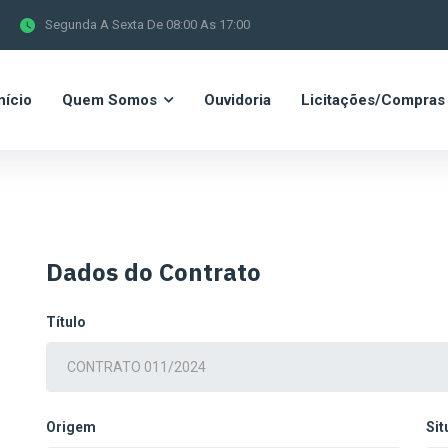
Segunda A Sexta De 08:00 As 17:00
nício
Quem Somos
Ouvidoria
Licitações/Compras
Dados do Contrato
Título
Origem
Si