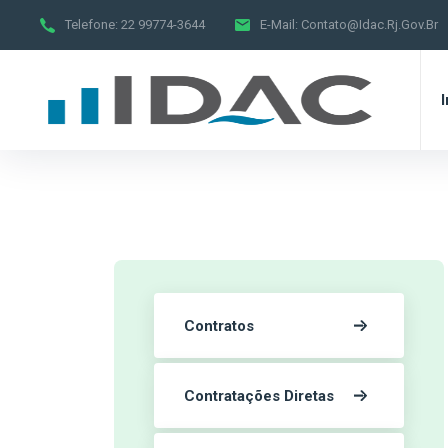
Telefone:
22 99774-3644
E-Mail:
Contato@idac.rj.gov.br
I
Contratos
Contratações Diretas