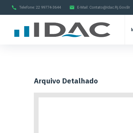
Telefone:
22 99774-3644
E-Mail:
Contato@idac.rj.gov.br
I
Arquivo Detalhado