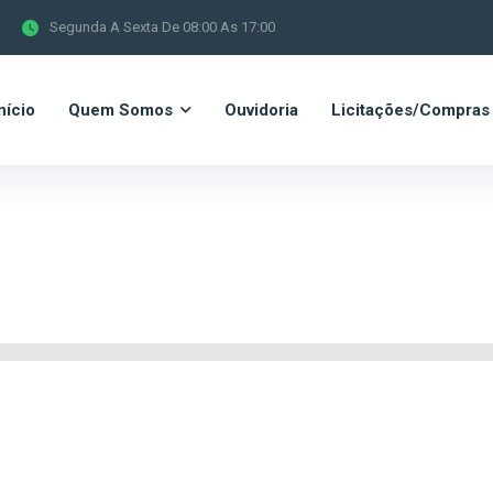
Segunda A Sexta De 08:00 As 17:00
nício
Quem Somos
Ouvidoria
Licitações/Compras