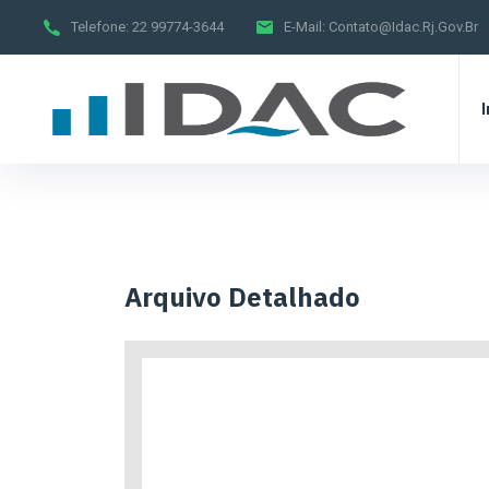
Telefone:
22 99774-3644
E-Mail:
Contato@idac.rj.gov.br
I
Arquivo Detalhado