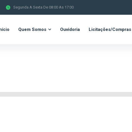
Segunda A Sexta De 08:00 As 17:00
nício
Quem Somos
Ouvidoria
Licitações/Compras