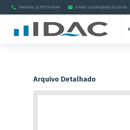
Telefone:
22 99774-3644
E-Mail:
Contato@idac.rj.gov.br
I
Arquivo Detalhado