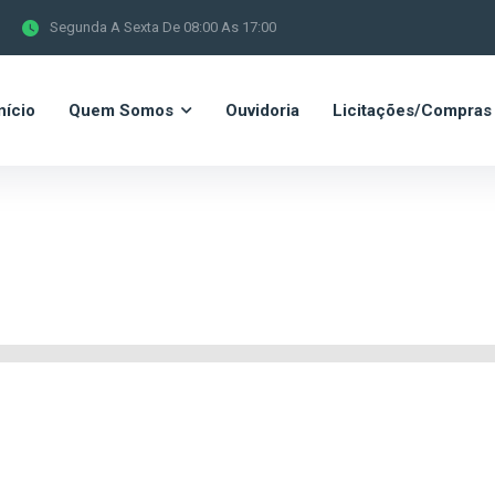
Segunda A Sexta De 08:00 As 17:00
nício
Quem Somos
Ouvidoria
Licitações/Compras