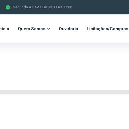
Segunda A Sexta De 08:00 As 17:00
nício
Quem Somos
Ouvidoria
Licitações/Compras