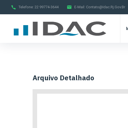
Telefone:
22 99774-3644
E-Mail:
Contato@idac.rj.gov.br
I
Arquivo Detalhado