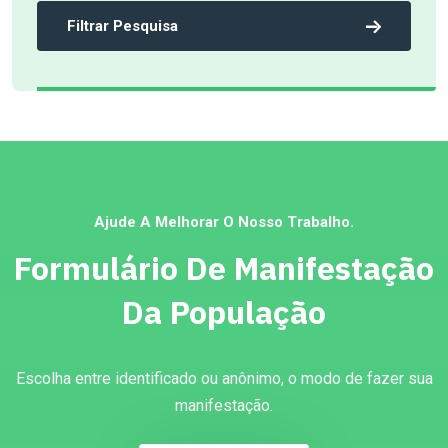
Filtrar Pesquisa
Ajude A Melhorar O Nosso Trabalho.
Formulário De Manifestação
Da População
Escolha entre identificado ou anônimo, o modo de fazer sua
manifestação.