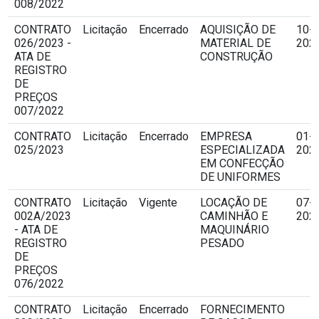
008/2022
CONTRATO
Licitação
Encerrado
AQUISIÇÃO DE
10-1
026/2023 -
MATERIAL DE
2023
ATA DE
CONSTRUÇÃO
REGISTRO
DE
PREÇOS
007/2022
CONTRATO
Licitação
Encerrado
EMPRESA
01-1
025/2023
ESPECIALIZADA
2023
EM CONFECÇÃO
DE UNIFORMES
CONTRATO
Licitação
Vigente
LOCAÇÃO DE
07-0
002A/2023
CAMINHÃO E
2023
- ATA DE
MAQUINÁRIO
REGISTRO
PESADO
DE
PREÇOS
076/2022
CONTRATO
Licitação
Encerrado
FORNECIMENTO