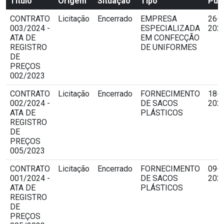
Título
Origem
Situação
Tipo
Pub
CONTRATO
Licitação
Encerrado
EMPRESA
26-0
003/2024 -
ESPECIALIZADA
2024
ATA DE
EM CONFECÇÃO
REGISTRO
DE UNIFORMES
DE
PREÇOS
002/2023
CONTRATO
Licitação
Encerrado
FORNECIMENTO
18-0
002/2024 -
DE SACOS
2023
ATA DE
PLÁSTICOS
REGISTRO
DE
PREÇOS
005/2023
CONTRATO
Licitação
Encerrado
FORNECIMENTO
09-0
001/2024 -
DE SACOS
2024
ATA DE
PLÁSTICOS
REGISTRO
DE
PREÇOS