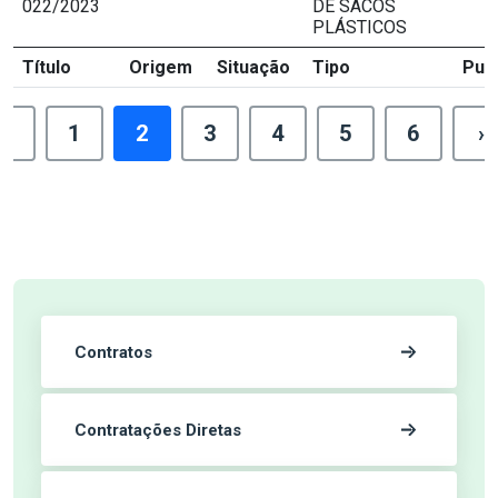
022/2023
DE SACOS
PLÁSTICOS
Título
Origem
Situação
Tipo
Pub
‹
1
2
3
4
5
6
›
Contratos
Contratações Diretas